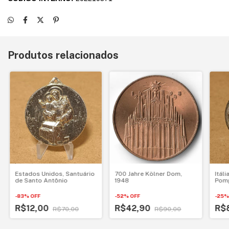
Produtos relacionados
700 Jahre Kölner Dom,
Estados Unidos, Santuário
Itáli
1948
de Santo Antônio
Pom
-
52
%
OFF
-
83
%
OFF
-
25
R$42,90
R$12,00
R$
R$90,00
R$70,00