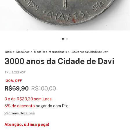
Início
>
Medalhas
>
Medalhas Internacionais
>
3000 anos da Cidade de Davi
3000 anos da Cidade de Davi
SKU:
202210571
-
30
%
OFF
R$69,90
R$100,00
3
x
de
R$23,30
sem juros
5% de desconto
pagando com Pix
Ver mais detalhes
Atenção, última peça!