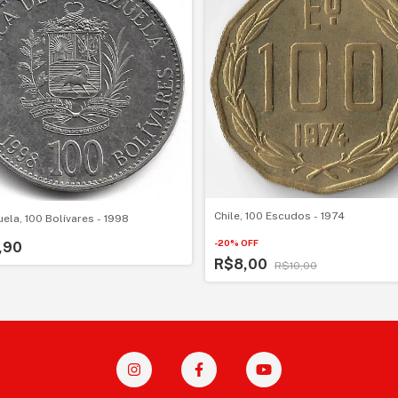
Chile, 100 Escudos - 1974
ela, 100 Bolívares - 1998
-
20
%
OFF
,90
R$8,00
R$10,00