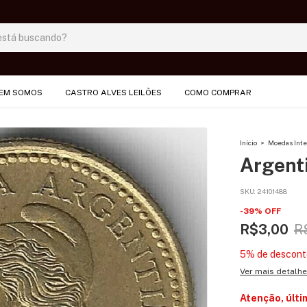
EM SOMOS
CASTRO ALVES LEILÕES
COMO COMPRAR
Início
>
Moedas Inte
Argenti
SKU:
24101488
-
39
%
OFF
R$3,00
R
5% de descont
Ver mais detalh
Atenção, últi