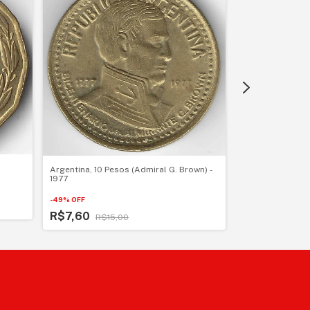
Argentina, 10 Pesos (Admiral G. Brown) -
1977
Uruguai, 100 Pes
-
49
%
OFF
R$6,00
R$7,60
R$15,00