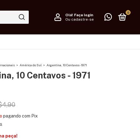
0
Olá!
Faça login
Ou cadastre-se
rnacionais
>
América do Sul
>
Argentina, 10 Centavos - 1971
na, 10 Centavos - 1971
$4,90
o
pagando com Pix
es
ma peça!