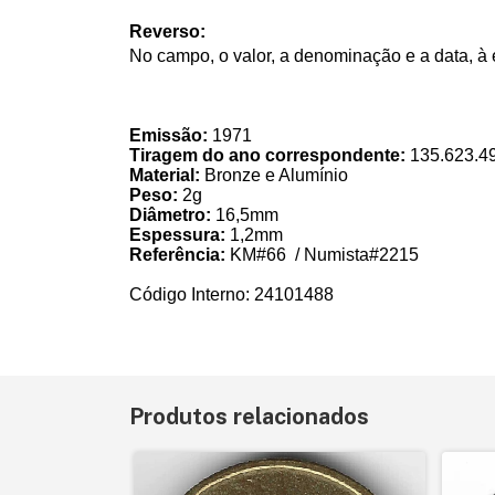
Reverso:
No campo, o valor, a denominação e a data, à e
Emissão:
1971
Tiragem do ano correspondente:
135.623.4
Material:
Bronze e Alumínio
Peso:
2
g
Diâmetro:
16,5mm
Espessura:
1,2mm
Referência:
KM#66 / Numista#2215
Código Interno: 24101488
Produtos relacionados