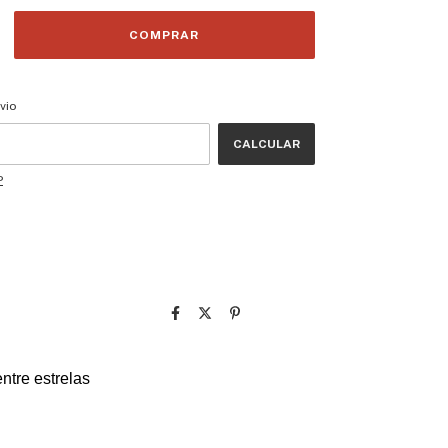
CEP:
ALTERAR CEP
vio
CALCULAR
P
ntre estrelas