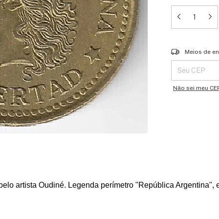
Entregas para o 
Meios de en
Não sei meu CE
o artista Oudiné. Legenda perímetro "República Argentina", e