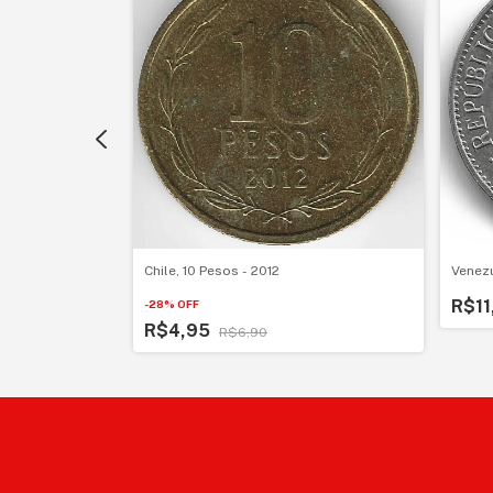
Venezu
Chile, 10 Pesos - 2012
R$11
-
28
%
OFF
R$4,95
R$6,90