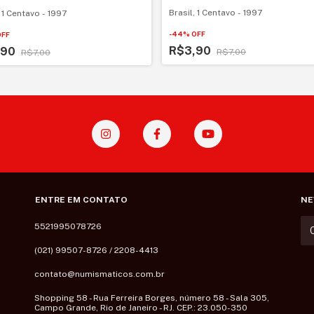
Brasil, 1 Centavo - 1997
, 1 Centavo - 1997
-
44
%
OFF
OFF
R$3,90
,90
R$7,00
R$7,00
ENTRE EM CONTATO
NE
5521995078726
(021) 99507-8726 / 2208-4413
contato@numismaticos.com.br
Shopping 58 - Rua Ferreira Borges, número 58 - Sala 305,
Campo Grande, Rio de Janeiro - RJ. CEP.: 23.050-350