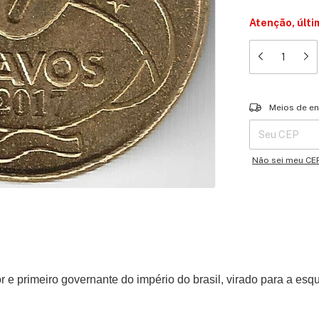
Atenção, últi
Entregas para o 
Meios de en
Não sei meu CE
 e primeiro governante do império do brasil, virado para a esq