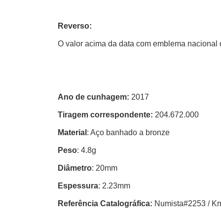
Reverso:
O valor acima da data com emblema nacional do 
Ano de cunhagem:
2017
Tiragem correspondente:
204.672.000
Material
: Aço banhado a bronze
Peso
: 4.8g
Diâmetro
: 20mm
Espessura
: 2.23mm
Referência Catalográfica:
Numista#2253 / K