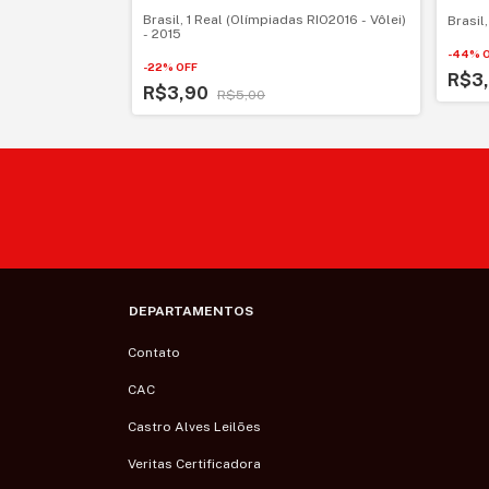
. Cabral) - 2001
Brasil, 1 Real (Olímpiadas RIO2016 - Vôlei)
Brasil
- 2015
-
44
%
-
22
%
OFF
R$3
R$3,90
R$5,00
DEPARTAMENTOS
Contato
CAC
Castro Alves Leilões
Veritas Certificadora