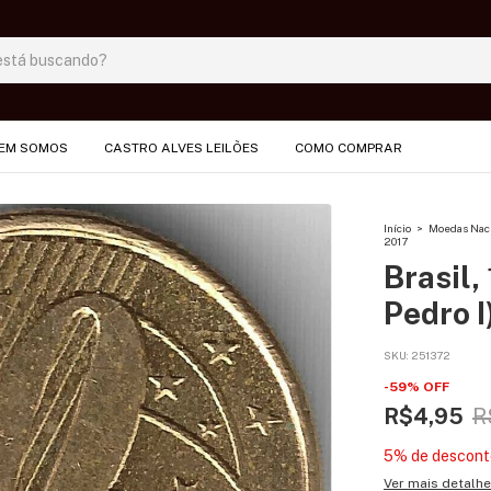
EM SOMOS
CASTRO ALVES LEILÕES
COMO COMPRAR
Início
>
Moedas Nac
2017
Brasil,
Pedro I
SKU:
251372
-
59
%
OFF
R$4,95
R
5% de descont
Ver mais detalh