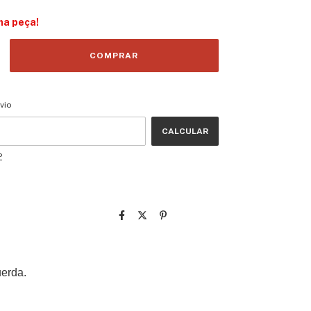
ma peça!
CEP:
ALTERAR CEP
vio
CALCULAR
P
uerda.