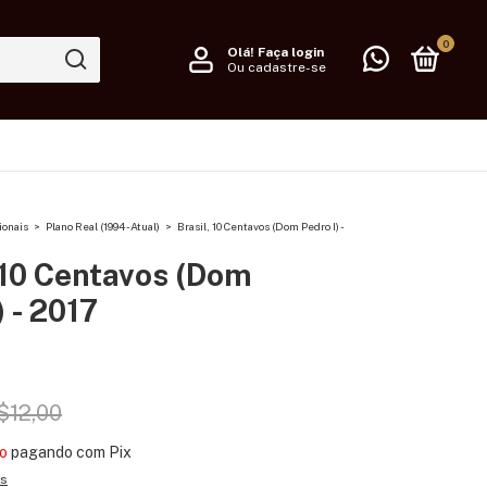
0
Olá!
Faça login
Ou cadastre-se
ionais
>
Plano Real (1994 - Atual)
>
Brasil, 10 Centavos (Dom Pedro I) -
 10 Centavos (Dom
) - 2017
$12,00
o
pagando com Pix
es