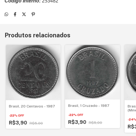
Código Interno:
253482
Produtos relacionados
Brasil, 1 Cruzado - 1987
Bras
Brasil, 20 Centavos - 1987
(Min
-
22
%
OFF
-
22
%
OFF
-
24
R$3,90
R$3,90
R$5,00
R$5,00
R$