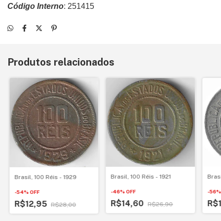
Código Interno
: 251415
Produtos relacionados
Bras
Brasil, 100 Réis - 1921
Brasil, 100 Réis - 1929
-
56
-
46
%
OFF
-
54
%
OFF
R$
R$14,60
R$12,95
R$26,90
R$28,00