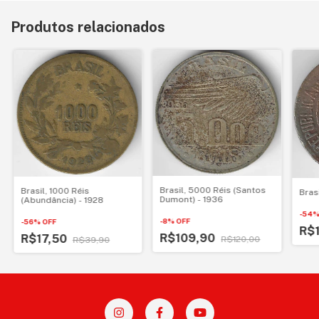
Produtos relacionados
Brasil, 5000 Réis (Santos
Brasil, 1000 Réis
Brasi
Dumont) - 1936
(Abundância) - 1928
-
54
-
8
%
OFF
-
56
%
OFF
R$
R$109,90
R$17,50
R$120,00
R$39,90