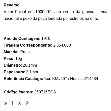
Reverso
:
Valor Facial em 1000 Réis ao centro da gravura, lema
nacional e peso da peça ladeada por estrelas na orla.
Ano de Cunhagem:
1910
Tiragem Correspondente:
2.354.000
Material
:
Prata
Peso
:
10g
Diâmetro
:
26.1mm
Espessura
:
2.1mm
Referência Catalográfica:
KM
#507 / Numista#14484
Código Interno:
260716
ECA