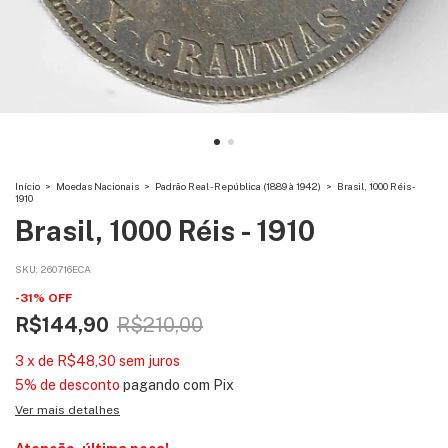
Início
>
Moedas Nacionais
>
Padrão Real - República (1889 à 1942)
>
Brasil, 1000 Réis -
1910
Brasil, 1000 Réis - 1910
SKU:
260716ECA
-
31
%
OFF
R$144,90
R$210,00
3
x
de
R$48,30
sem juros
5% de desconto
pagando com Pix
Ver mais detalhes