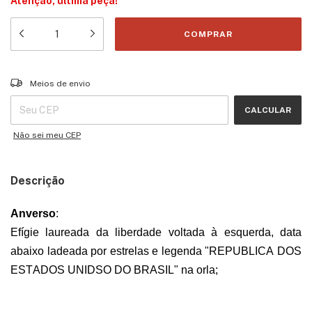
Atenção, última peça!
Entregas para o CEP:
ALTERAR CEP
Meios de envio
CALCULAR
Não sei meu CEP
Descrição
Anverso
:
Efígie laureada da liberdade voltada à esquerda, data
abaixo ladeada por estrelas e legenda "
REPUBLICA
DOS
ESTADOS UNIDSO DO BRASIL" na orla
;