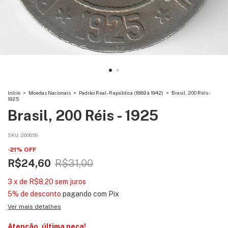
Início
>
Moedas Nacionais
>
Padrão Real - República (1889 à 1942)
>
Brasil, 200 Réis -
1925
Brasil, 200 Réis - 1925
SKU:
260856
-
21
%
OFF
R$24,60
R$31,00
3
x
de
R$8,20
sem juros
5% de desconto
pagando com Pix
Ver mais detalhes
Atenção, última peça!