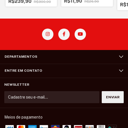
R$11,90
R$239,90
R$26,90
R$300,00
R$
DEPARTAMENTOS
ENTRE EM CONTATO
NEWSLETTER
Meios de pagamento