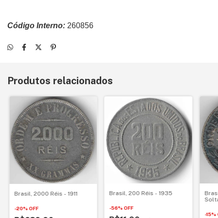
Código Interno:
260856
Produtos relacionados
Bras
Brasil, 200 Réis - 1935
Brasil, 2000 Réis - 1911
Solt
-
56
%
OFF
-
20
%
OFF
-
15
%