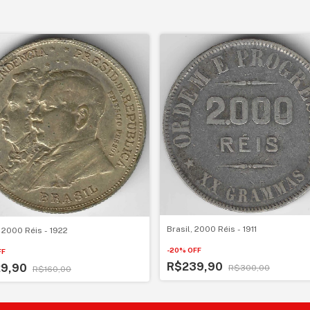
Brasil, 2000 Réis - 1911
, 2000 Réis - 1922
-
20
%
OFF
FF
R$239,90
29,90
R$300,00
R$160,00