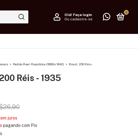
0
Olá!
Faça login
Ou cadastre-se
ionais
>
Padrão Real - República (1889 à 1942)
>
Brasil, 200 Réis -
 200 Réis - 1935
$26,90
sem juros
o
pagando com Pix
es