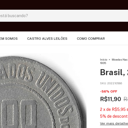
EM SOMOS
CASTRO ALVES LEILÕES
COMO COMPRAR
Início
>
Moedas Nac
1935
Brasil,
SKU:
202210586
-
56
%
OFF
R$11,90
R
2
x
de
R$5,95
5% de descont
Ver mais detalh