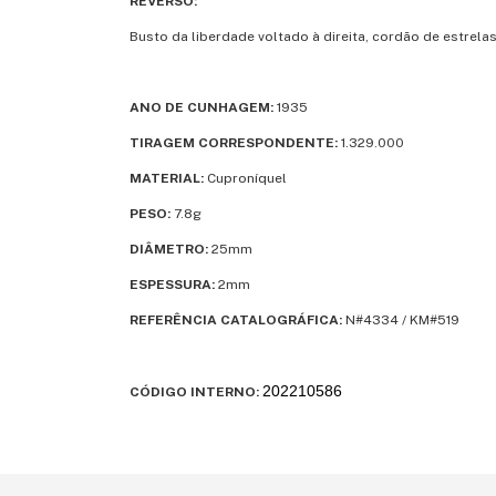
REVERSO:
Busto da liberdade voltado à direita, cordão de estrelas
ANO DE CUNHAGEM:
1935
TIRAGEM CORRESPONDENTE:
1.329.000
MATERIAL:
Cuproníquel
PESO:
7.8g
DIÂMETRO:
25mm
ESPESSURA:
2mm
REFERÊNCIA CATALOGRÁFICA:
N#4334 / KM#519
202210586
CÓDIGO INTERNO: