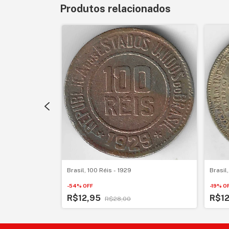
Produtos relacionados
Brasil, 100 Réis - 1929
Brasil
-
54
%
OFF
-
19
%
O
R$12,95
R$1
R$28,00