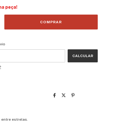
ma peça!
CEP:
ALTERAR CEP
vio
CALCULAR
P
entre estrelas.