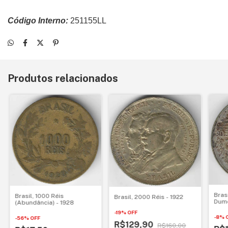
Código Interno:
251155LL
Produtos relacionados
Bras
Brasil, 1000 Réis
Brasil, 2000 Réis - 1922
Dumo
(Abundância) - 1928
-
19
%
OFF
-
8
%
-
56
%
OFF
R$129,90
R$160,00