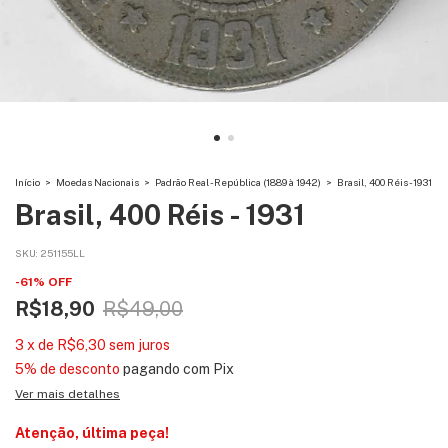
Início
>
Moedas Nacionais
>
Padrão Real - República (1889 à 1942)
>
Brasil, 400 Réis - 1931
Brasil, 400 Réis - 1931
SKU:
251155LL
-
61
%
OFF
R$18,90
R$49,00
3
x
de
R$6,30
sem juros
5% de desconto
pagando com Pix
Ver mais detalhes
Atenção, última peça!