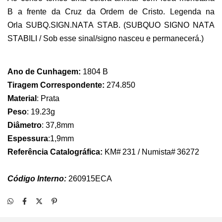
B a frente da Cruz da Ordem de Cristo. Legenda na
Orla
SUBQ.SIGN.NATA
STAB. (SUBQUO SIGNO NATA
STABILI / Sob esse sinal/signo nasceu e permanecerá.)
Ano de Cunhagem:
1804 B
Tiragem Correspondente:
274.850
Material
: Prata
Peso
: 19.23g
Diâmetro
: 37
,8
mm
Espessura
:
1,9mm
Referência Catalográfica:
KM# 231 /
Numista
# 36272
Código Interno:
260915ECA