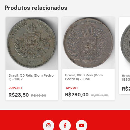
Produtos relacionados
Brasil, 1000 Réis (Dom
Brasil, 50 Réis (Dom Pedro
Brasi
Pedro II) - 1850
II) - 1887
188
-
12
%
OFF
-
53
%
OFF
R$
R$290,00
R$23,50
R$330,00
R$49,90