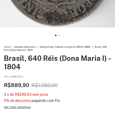
Início
>
Moedas Nacionais
>
Padrão Real - Colônia e Império (1654 à 1889)
>
Brasil, 640
Réis (Dona Maria I) - 1804
Brasil, 640 Réis (Dona Maria I) -
1804
SKU:
260915ECA
R$889,90
R$1.080,00
3
x
de
R$296,63
sem juros
5% de desconto
pagando com Pix
Ver mais detalhes