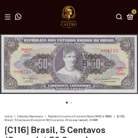
0
Início
>
Cédulas Nacionais
>
Padrão Cruzeiro e Cruzeiro Novo (1942 à 1986)
>
[C116]
Brasil, 5 Centavos (Overprint 50 Cruzeiros - Princesa Isabel) - S1496
[C116] Brasil, 5 Centavos