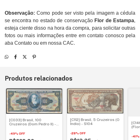
Observação:
Como pode ser visto pela imagem a cédula
se encontra no estado de conservação
Flor de Estampa
,
esteja ciente disso na hora da compra, para solicitar outras
fotos ou mais informações entre em contato conosco pela
aba Contato ou em nossa CAC.
Produtos relacionados
[C112] Brasil, 5 Cruzeiros (O
[C033] Brasil, 100
[C14
Índio) - S104
Cruzeiros (Dom Pedro II) -
(Flo
S678
-
28
%
OFF
-
49
%
OFF
-
41