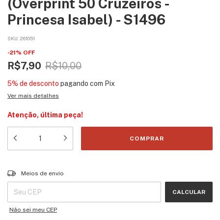
(Overprint 50 Cruzeiros -
Princesa Isabel) - S1496
SKU:
261051
-
21
%
OFF
R$7,90
R$10,00
5% de desconto
pagando com Pix
Ver mais detalhes
Atenção, última peça!
Entregas para o CEP:
ALTERAR CEP
Meios de envio
CALCULAR
Não sei meu CEP