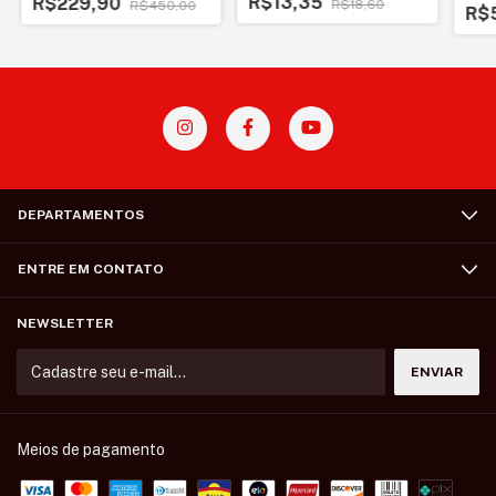
R$13,35
R$229,90
R$18,60
R$450,00
R$
DEPARTAMENTOS
ENTRE EM CONTATO
NEWSLETTER
Meios de pagamento