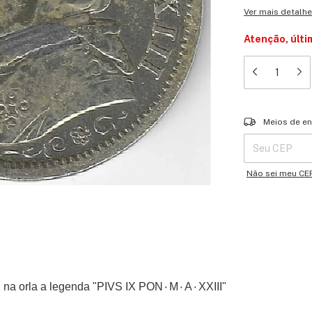
Ver mais detalh
Atenção, últi
Entregas para o 
Meios de en
Não sei meu CE
Busto virado para a esquerda do Papa Pius IX, na orla a legenda "PIVS IX PON٠M٠A٠XXIII"