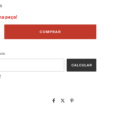
es
ma peça!
CEP:
ALTERAR CEP
vio
CALCULAR
P