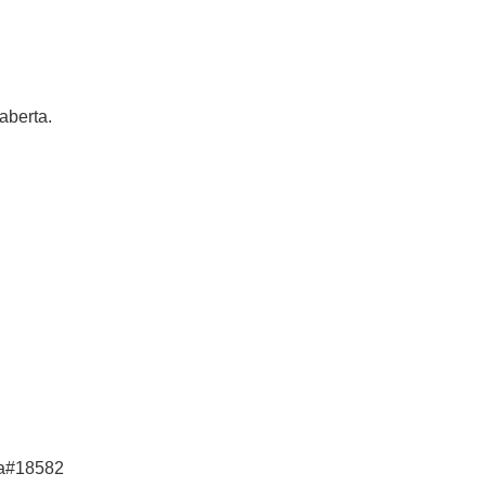
aberta.
a#18582