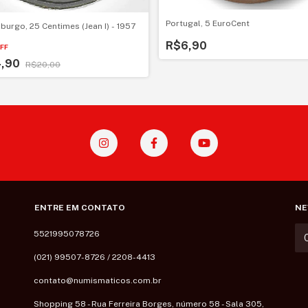
Portugal, 5 EuroCent
urgo, 25 Centimes (Jean I) - 1957
R$6,90
FF
4,90
R$20,00
ENTRE EM CONTATO
NE
5521995078726
(021) 99507-8726 / 2208-4413
contato@numismaticos.com.br
Shopping 58 - Rua Ferreira Borges, número 58 - Sala 305,