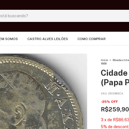
EM SOMOS
CASTRO ALVES LEILÕES
COMO COMPRAR
Início
>
Moedas Inte
1869
Cidade 
(Papa P
SKU:
261298ECA
-
25
%
OFF
R$259,90
3
x
de
R$86,6
5% de descont