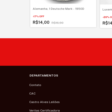
Alemanha, 1 Deutsche Mark - 1950D
opa do Mundo da
Luxemb
-
17
%
OFF
-
26
%
O
R$14,00
R$1
R$16,90
DEPARTAMENTOS
Contato
CAC
Castro Alves Leilões
Veritas Certificadora