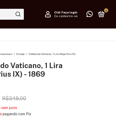
0
Olá!
Faça login
Ou cadastre-se
rnacionais
>
Europa
>
Cidade do Vaticano, 1 Lira (Papa Pius IX) -
do Vaticano, 1 Lira
ius IX) - 1869
R$348,00
3
sem juros
o
pagando com Pix