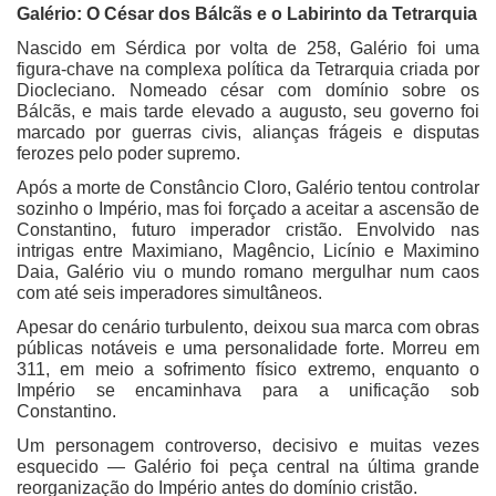
Galério: O César dos Bálcãs e o Labirinto da Tetrarquia
Nascido em Sérdica por volta de 258, Galério foi uma
figura-chave na complexa política da Tetrarquia criada por
Diocleciano. Nomeado césar com domínio sobre os
Bálcãs, e mais tarde elevado a augusto, seu governo foi
marcado por guerras civis, alianças frágeis e disputas
ferozes pelo poder supremo.
Após a morte de Constâncio Cloro, Galério tentou controlar
sozinho o Império, mas foi forçado a aceitar a ascensão de
Constantino, futuro imperador cristão. Envolvido nas
intrigas entre Maximiano, Magêncio, Licínio e Maximino
Daia, Galério viu o mundo romano mergulhar num caos
com até seis imperadores simultâneos.
Apesar do cenário turbulento, deixou sua marca com obras
públicas notáveis e uma personalidade forte. Morreu em
311, em meio a sofrimento físico extremo, enquanto o
Império se encaminhava para a unificação sob
Constantino.
Um personagem controverso, decisivo e muitas vezes
esquecido — Galério foi peça central na última grande
reorganização do Império antes do domínio cristão.