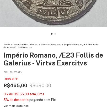
Início
>
Numismática Clássica
>
Moedas Romanas
>
Império Romano, Æ23 Follis de
Galerius - Virtvs Exercitvs
Império Romano, Æ23 Follis de
Galerius - Virtvs Exercitvs
SKU:
261508AEN
-
33
%
OFF
R$465,00
R$690,00
3
x
de
R$155,00
sem juros
5% de desconto
pagando com Pix
Ver mais detalhes