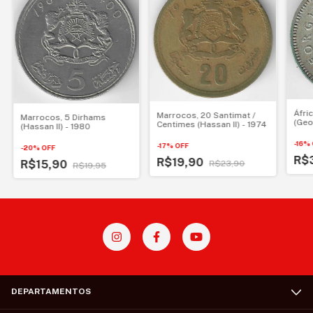
Áfri
Marrocos, 20 Santimat /
Marrocos, 5 Dirhams
(Geo
Centimes (Hassan II) - 1974
(Hassan II) - 1980
-
16
%
-
17
%
OFF
-
20
%
OFF
R$
R$19,90
R$15,90
R$23,90
R$19,95
DEPARTAMENTOS