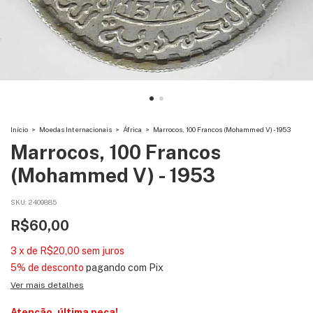
Início
>
Moedas Internacionais
>
África
>
Marrocos, 100 Francos (Mohammed V) - 1953
Marrocos, 100 Francos
(Mohammed V) - 1953
SKU:
2409885
R$60,00
3
x
de
R$20,00
sem juros
5% de desconto
pagando com Pix
Ver mais detalhes
Atenção, última peça!