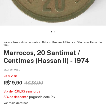
Início
>
Moedas Internacionais
>
África
>
Marrocos, 20 Santimat / Centimes (Hassan II) -
1974
Marrocos, 20 Santimat /
Centimes (Hassan II) - 1974
SKU:
251198LL
-
17
%
OFF
R$19,90
R$23,90
3
x
de
R$6,63
sem juros
5% de desconto
pagando com Pix
Ver mais detalhes