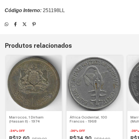
Código Interno:
251198LL
Produtos relacionados
África Ocidental, 100
Marr
Marrocos, 1 Dirham
Francos - 1968
(Moh
(Hassan II) - 1974
-
36
%
OFF
-
38
-
34
%
OFF
R$34,90
R$
R$12,60
R$54,60
R$19,00