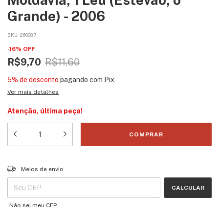
Grande) - 2006
SKU:
260087
-
16
%
OFF
R$9,70
R$11,60
5% de desconto
pagando com Pix
Ver mais detalhes
Atenção, última peça!
Entregas para o CEP:
ALTERAR CEP
Meios de envio
CALCULAR
Não sei meu CEP