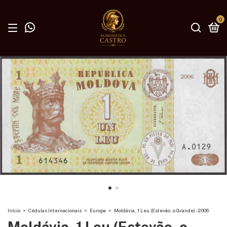
0
Início
>
Cédulas Internacionais
>
Europa
>
Moldávia, 1 Leu (Estevão, o Grande) - 2006
Moldávia, 1 Leu (Estevão, o