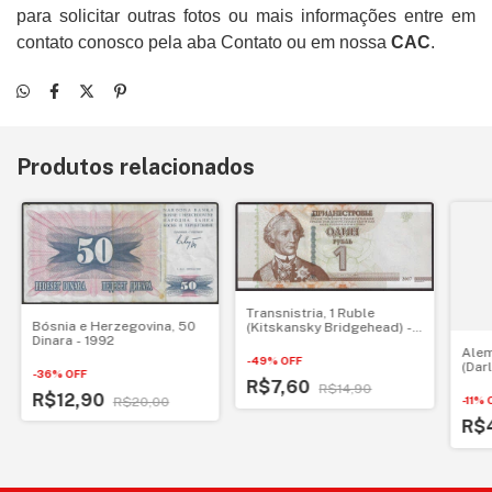
para solicitar outras fotos ou mais informações entre em
contato conosco pela aba Contato ou em nossa
CAC
.
Produtos relacionados
Transnistria, 1 Ruble
Bósnia e Herzegovina, 50
(Kitskansky Bridgehead) -
Dinara - 1992
2007
Alem
-
49
%
OFF
(Dar
-
36
%
OFF
1917
R$7,60
R$14,90
R$12,90
-
11
%
R$20,00
R$