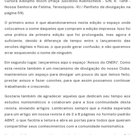
Cultura Adolpho Bloch (Praça Juscelino Kubitscheck - S/N, R. Tietê -
Nossa Senhora de Fátima, Teresópolis - RJ / Panfleto de divulgação na
página 59).
O primeiro aviso é que abandonaremos nesta edição o espaço onde
colocamos o nome daqueles que compram a edição impressa. Isso foi
uma prática da primeira edição que foi prolongada, mas agora é
suficiente, devido à diferença de tempo entre o lançamento das
versões digitais e físicas, o que pode gerar confusão, e não queremos
errar esquecendo o nome de ninguém.
Em segundo lugar, lançaremos aqui o espaço 'Avisos do CNERJ'. Como
esta revista também é um mecanismo de divulgação do nosso Clube,
manteremos um espaço para divulgar um pouco do que temos feito,
prestar avisos e fazer convites, para que assim possamos continuar
trabalhando e crescendo.
Gostaria também de agradecer aqueles que dedicam seu tempo aos
estudos numismáticos e colaboram para a boa continuidade desta
revista, enviando artigos. Lembramos sempre que a média esperada
para um artigo em nossa revista é de 2 a 8 páginas no formato padrão
ABNT, o que facilita a leitura e abre as portas para todos que queiram
compartilhar seus conhecimentos com a comunidade numismática.