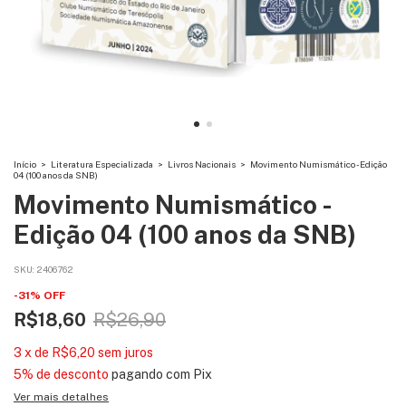
Início
>
Literatura Especializada
>
Livros Nacionais
>
Movimento Numismático - Edição
04 (100 anos da SNB)
Movimento Numismático -
Edição 04 (100 anos da SNB)
SKU:
2406762
-
31
%
OFF
R$18,60
R$26,90
3
x
de
R$6,20
sem juros
5% de desconto
pagando com Pix
Ver mais detalhes