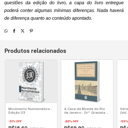
questões da edição do livro, a capa do livro entregue
poderá conter algumas mínimas diferenças. Nada haverá
de diferença quanto ao conteúdo apontado.
Produtos relacionados
Movimento Numismático -
A Casa da Moeda do Rio
Séri
Edição 03
de Janeiro - Drª. Grasiela F.
(Vol.
Costa
Soar
-
31
%
OFF
-
22
%
OFF
-
55