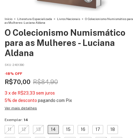
Início
>
Literatura Especializada
>
Livros Nacionais
>
O Colecionismo Numismático para
as Mulheres - Luciana Aldana
O Colecionismo Numismático
para as Mulheres - Luciana
Aldana
SKU:
2401390
-
18
%
OFF
R$70,00
R$84,90
3
x
de
R$23,33
sem juros
5% de desconto
pagando com Pix
Ver mais detalhes
Exemplar:
14
11
12
13
14
15
16
17
18