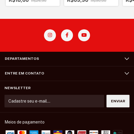
R$18,60
R$69,90
R$
R$26,90
R$90,00
DEPARTAMENTOS
ENTRE EM CONTATO
NEWSLETTER
Meios de pagamento