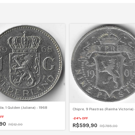
a, 1 Gulden (Juliana) - 1968
Chipre, 9 Piastras (Rainha Victoria) 
FF
-
24
%
OFF
,90
R$12,00
R$599,90
R$785,00