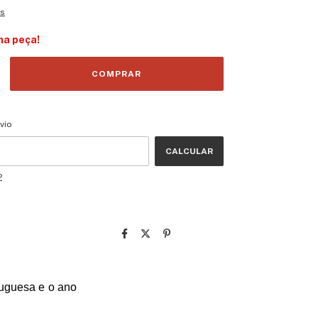
es
ma peça!
CEP:
ALTERAR CEP
vio
CALCULAR
P
tuguesa e o ano