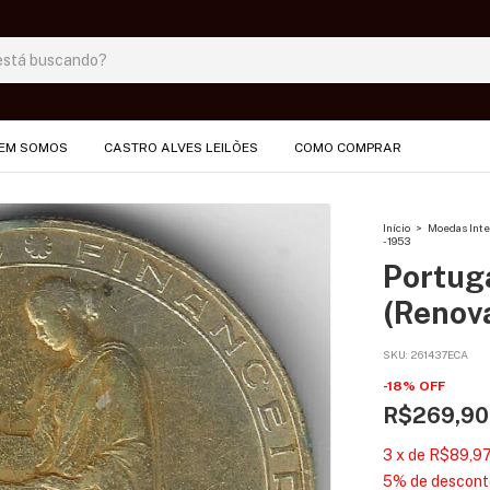
EM SOMOS
CASTRO ALVES LEILÕES
COMO COMPRAR
Início
>
Moedas Inte
- 1953
Portug
(Renova
SKU:
261437ECA
-
18
%
OFF
R$269,90
3
x
de
R$89,9
5% de descont