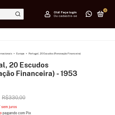
0
Olá!
Faça login
Ou cadastre-se
rnacionais
>
Europa
>
Portugal, 20 Escudos (Renovação Financeira)
al, 20 Escudos
ção Financeira) - 1953
R$330,00
7
sem juros
o
pagando com Pix