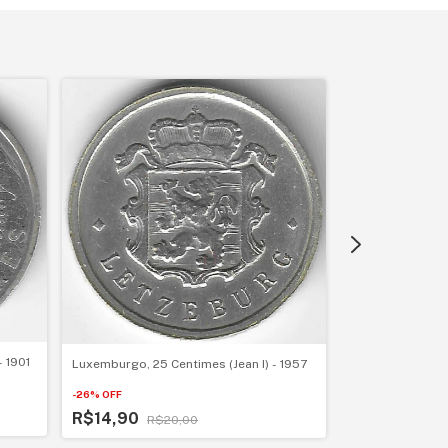
- 1901
Luxemburgo, 25 Centimes (Jean I) - 1957
Isle of Man, 1 C
Inverno de Lake 
-
26
%
OFF
R$14,90
-
25
%
OFF
R$20,00
R$135,00
R