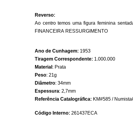
Reverso:
Ao centro temos uma figura feminina sentad
FINANCEIRA RESSURGIMENTO
Ano de Cunhagem:
1953
Tiragem Correspondente:
1.000.000
Material
:
Prata
Peso
:
21g
Diâmetro
:
34mm
Espessura
:
2,7mm
Referência Catalográfica:
KM#585 / Numista
Código Interno:
261437
ECA