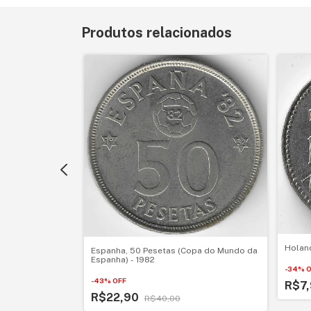
Produtos relacionados
Holand
rio Emanuele II) -
Espanha, 50 Pesetas (Copa do Mundo da
Espanha) - 1982
-
34
%
O
-
43
%
OFF
R$7
R$22,90
R$40,00