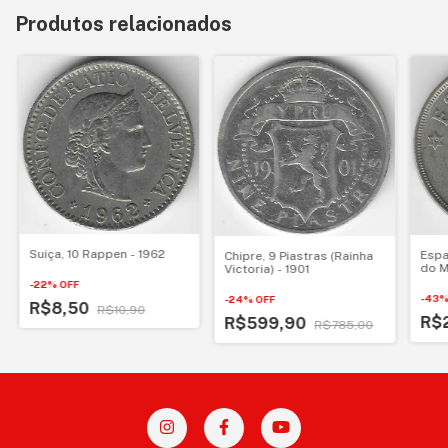
Produtos relacionados
Suiça, 10 Rappen - 1962
Espa
Chipre, 9 Piastras (Rainha
do M
Victoria) - 1901
1982
-
22
%
OFF
-
43
-
24
%
OFF
R$8,50
R$10,90
R$
R$599,90
R$785,00