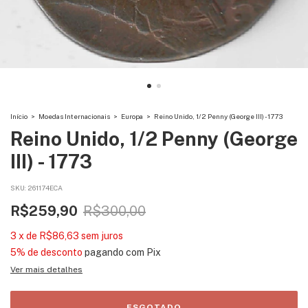
Início
>
Moedas Internacionais
>
Europa
>
Reino Unido, 1/2 Penny (George III) - 1773
Reino Unido, 1/2 Penny (George
III) - 1773
SKU:
261174ECA
R$259,90
R$300,00
3
x
de
R$86,63
sem juros
5% de desconto
pagando com Pix
Ver mais detalhes