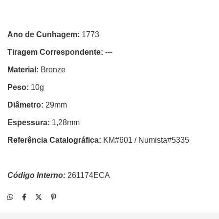
Ano de Cunhagem:
1773
Tiragem Correspondente:
---
Material:
Bronze
Peso:
10g
Diâmetro:
29mm
Espessura:
1,28mm
Referência Catalográfica:
KM#601 / Numista#5335
Código Interno:
261174ECA