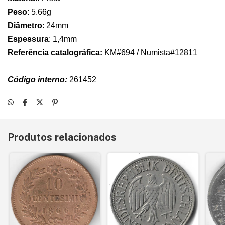
Peso
:
5.66g
Diâmetro
:
24mm
Espessura
:
1,4mm
Referência catalográfica:
KM#694 / Numista#12811
Código interno:
261452
Produtos relacionados