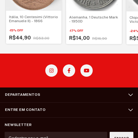
Itália, 10 Centesimi (Vittorio
Alemanha, 1 Deutsche Mark
Chip
Emanuele II) - 1866
- 1950D
Victo
-
15
%
OFF
-
17
%
OFF
-
24
R$44,90
R$14,00
R$
R$53,00
R$16,90
DEPARTAMENTOS
ENTRE EM CONTATO
NEWSLETTER