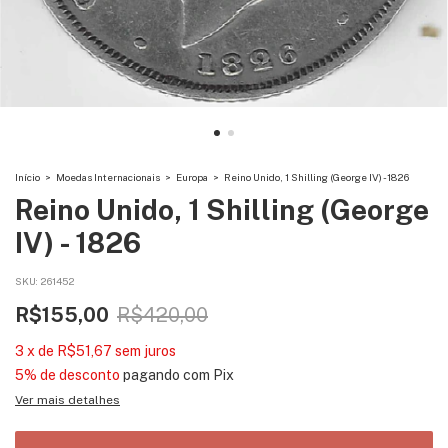
Início
>
Moedas Internacionais
>
Europa
>
Reino Unido, 1 Shilling (George IV) - 1826
Reino Unido, 1 Shilling (George
IV) - 1826
SKU:
261452
R$155,00
R$420,00
3
x
de
R$51,67
sem juros
5% de desconto
pagando com Pix
Ver mais detalhes