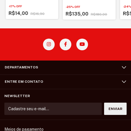
Inverno de Lake Placid
-
17
%
OFF
-
24
-
25
%
OFF
R$14,00
R$
R$135,00
R$16,90
R$180,00
DEPARTAMENTOS
ENTRE EM CONTATO
NEWSLETTER
Meios de pagamento