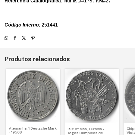
Referência Catalográfica:
Numista#178 / KM#27
Código Interno:
251441
Produtos relacionados
Alemanha, 1 Deutsche Mark
Chip
Isle of Man, 1 Crown -
- 1950D
Victo
Jogos Olímpicos de