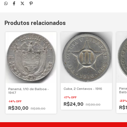
Produtos relacionados
Pana
Cuba, 2 Centavos - 1916
Panamá, 1/10 de Balboa -
Balb
1947
-
17
%
OFF
-
23
-
14
%
OFF
R$24,90
R$30,00
R$
R$30,00
R$35,00