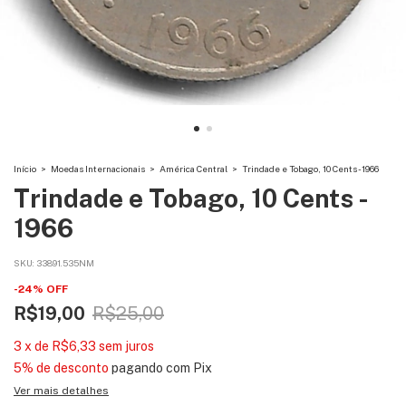
Início
>
Moedas Internacionais
>
América Central
>
Trindade e Tobago, 10 Cents - 1966
Trindade e Tobago, 10 Cents -
1966
SKU:
33891.535NM
-
24
%
OFF
R$19,00
R$25,00
3
x
de
R$6,33
sem juros
5% de desconto
pagando com Pix
Ver mais detalhes