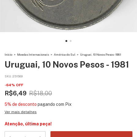
Início
>
Moedas Internacionais
>
América do Sul
>
Uruguai, 10 Novos Pesos - 1981
Uruguai, 10 Novos Pesos - 1981
SKU:
251589
-
64
%
OFF
R$6,49
R$18,00
5% de desconto
pagando com Pix
Ver mais detalhes
Atenção, última peça!