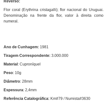
Reverso:
Flor coral (Erythrina cristagalli); flor nacional do Uruguai.
Denominação na frente da flor, valor à direita como
numeral.
Ano de Cunhagem:
1981
Tiragem Correspondente:
3.000.000
Material
: Cuproníquel
Peso
: 10g
Diâmetro
: 28mm
Espessura
: 2,4mm
Referência Catalográfica:
Km#79 / Numista#3630