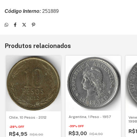
Código Interno:
251889
Produtos relacionados
Argentina, 1 Peso - 1957
Vene
Chile, 10 Pesos - 2012
199
-
39
%
OFF
-
28
%
OFF
R$1
R$3,00
R$4,95
R$4,90
R$6,90