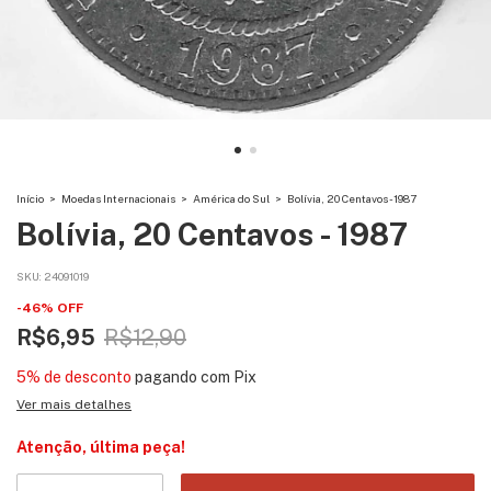
Início
>
Moedas Internacionais
>
América do Sul
>
Bolívia, 20 Centavos - 1987
Bolívia, 20 Centavos - 1987
SKU:
24091019
-
46
%
OFF
R$6,95
R$12,90
5% de desconto
pagando com Pix
Ver mais detalhes
Atenção, última peça!