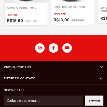
Chile, 100 Pesos - 2015
Chile, 10 Pesos - 1977
Vene
199
-
67
%
OFF
-
38
%
OFF
R$1
R$10,00
R$18,60
R$30,00
R$29,90
DEPARTAMENTOS
ENTRE EM CONTATO
NEWSLETTER