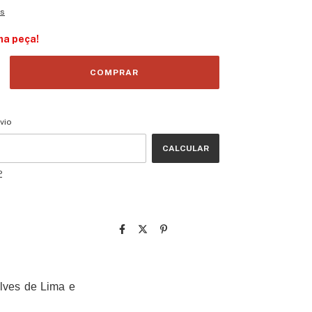
es
ma peça!
CEP:
ALTERAR CEP
vio
CALCULAR
P
Alves de Lima e