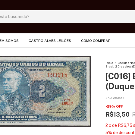
EM SOMOS
CASTRO ALVES LEILÕES
COMO COMPRAR
Início
>
Cédulas Nac
Brasil, 2 Cruzeiros (
[C016] 
(Duque 
SKU:
253557
-
29
%
OFF
R$13,50
2
x
de
R$6,75
5% de descont