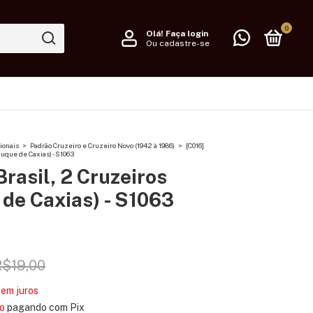
0
Olá!
Faça login
Ou cadastre-se
ionais
>
Padrão Cruzeiro e Cruzeiro Novo (1942 à 1986)
>
[C016]
Duque de Caxias) - S1063
Brasil, 2 Cruzeiros
de Caxias) - S1063
R$19,00
sem juros
o
pagando com Pix