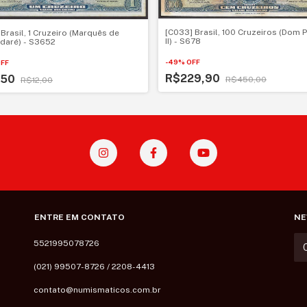
[C033] Brasil, 100 Cruzeiros (Dom 
 Brasil, 1 Cruzeiro (Marquês de
II) - S678
daré) - S3652
-
49
%
OFF
FF
R$229,90
,50
R$450,00
R$12,00
ENTRE EM CONTATO
NE
5521995078726
(021) 99507-8726 / 2208-4413
contato@numismaticos.com.br