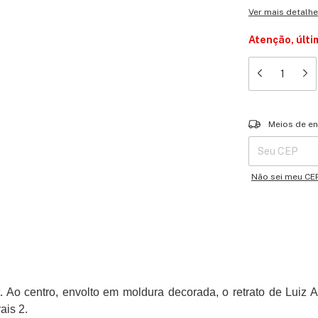
Ver mais detalh
Atenção, últi
Entregas para o 
Meios de en
Não sei meu CE
t. Ao centro, envolto em moldura decorada, o retrato de Luiz 
ais 2.