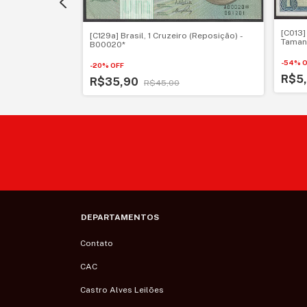
 (Autografada) -
[C013]
[C129a] Brasil, 1 Cruzeiro (Reposição) -
Taman
B00020*
-
54
%
O
-
20
%
OFF
R$5
R$35,90
R$45,00
DEPARTAMENTOS
Contato
CAC
Castro Alves Leilões