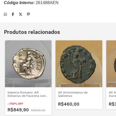
Código Interno:
261488AEN
Produtos relacionados
Império Romano, AR
AE Antoninianus de
AE A
Denarius de Faustina Junior
Gallienus
Aure
- Concordia
R$460,00
R$
-
-750
%
OFF
R$849,90
R$100,00