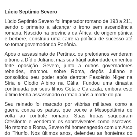
Lúcio Septímio Severo
Lúcio Septímio Severo foi imperador romano de 193 a 211,
sendo o primeiro a alcançar o trono sem ascendência
romana. Nascido na província da África, de origem púnica
e berbere, construiu uma carreira política de sucesso até
se tornar governador da Panônia.
Após o assassinato de Pertinax, os pretorianos venderam
o trono a Dídio Juliano, mas sua frágil autoridade enfrentou
forte oposição. Severo, junto a outros governadores
rebeldes, marchou sobre Roma, depôs Juliano e
consolidou seu poder após derrotar Pescênio Níger na
Síria e Clódio Albino na Gália. Fundou uma dinastia
continuada por seus filhos Geta e Caracala, embora este
último tenha assassinado o irmão após a morte do pai.
Seu reinado foi marcado por vitórias militares, como a
guerra contra os partas, que trouxe a Mesopotâmia de
volta ao controle romano. Suas tropas saquearam
Ctesifonte e venderam os sobreviventes como escravos.
No retorno a Roma, Severo foi homenageado com um Arco
do Triunfo. Nos últimos anos, defendeu as fronteiras do